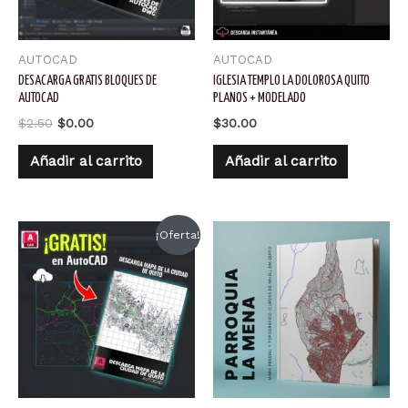
AUTOCAD
AUTOCAD
DESACARGA GRATIS BLOQUES DE
IGLESIA TEMPLO LA DOLOROSA QUITO
AUTOCAD
PLANOS + MODELADO
El
El
$
2.50
$
0.00
$
30.00
precio
precio
original
actual
Añadir al carrito
Añadir al carrito
era:
es:
$2.50.
$0.00.
¡Oferta!