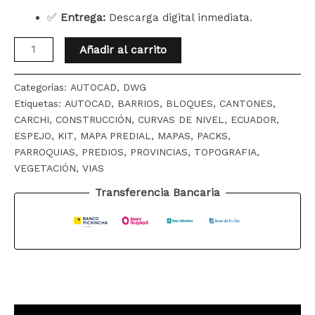
✅
Entrega:
Descarga digital inmediata.
ESPEJO
Añadir al carrito
CANTÓN
MAPA
Categorías:
AUTOCAD
,
DWG
CATASTRAL
Etiquetas:
AUTOCAD
,
BARRIOS
,
BLOQUES
,
CANTONES
,
Y
CARCHI
,
CONSTRUCCIÓN
,
CURVAS DE NIVEL
,
ECUADOR
,
TOPOGRÁFICO
ESPEJO
,
KIT
,
MAPA PREDIAL
,
MAPAS
,
PACKS
,
(CURVAS
PARROQUIAS
,
PREDIOS
,
PROVINCIAS
,
TOPOGRAFIA
,
DE
VEGETACIÓN
,
VIAS
NIVEL)
WGS84
Transferencia Bancaria
cantidad