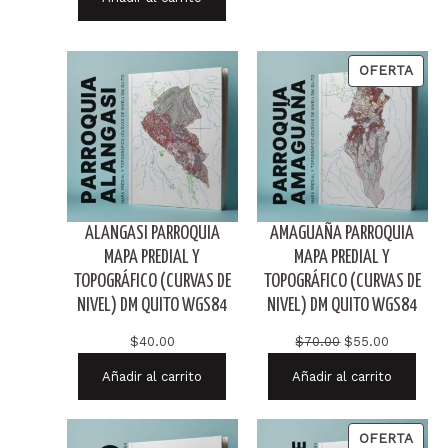
original
actual
era:
es:
$2.00.
$0.00.
PRO
OFERTA
EN
OFER
ALANGASI PARROQUIA
AMAGUAÑA PARROQUIA
MAPA PREDIAL Y
MAPA PREDIAL Y
TOPOGRÁFICO (CURVAS DE
TOPOGRÁFICO (CURVAS DE
NIVEL) DM QUITO WGS84
NIVEL) DM QUITO WGS84
El
El
$
40.00
$
70.00
$
55.00
precio
precio
Añadir al carrito
Añadir al carrito
original
actual
era:
es:
$70.00.
$55.00.
PRO
OFERTA