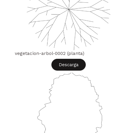
vegetacion-arbol-0002 (planta)
Descarga