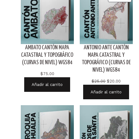
EN
OFER
AMBATO CANTÓN MAPA
ANTONIO ANTE CANTÓN
CATASTRAL Y TOPOGRÁFICO
MAPA CATASTRAL Y
(CURVAS DE NIVEL) WGS84
TOPOGRÁFICO (CURVAS DE
NIVEL) WGS84
$
75.00
El
El
$
25.00
$
20.00
Añadir al carrito
precio
precio
Añadir al carrito
original
actual
era:
es:
$25.00.
$20.00.