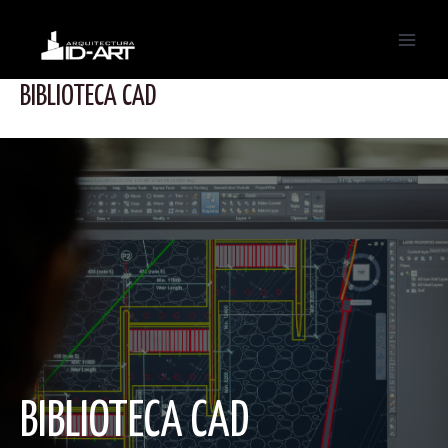
Ir
al
Main
contenido
BIBLIOTECA CAD
Men
BIBLIOTECA CAD