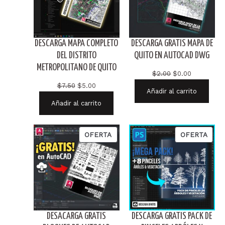
DESCARGA MAPA COMPLETO
DESCARGA GRATIS MAPA DE
DEL DISTRITO
QUITO EN AUTOCAD DWG
METROPOLITANO DE QUITO
El
El
$
2.00
$
0.00
precio
precio
El
El
$
7.50
$
5.00
Añadir al carrito
original
actual
precio
precio
Añadir al carrito
era:
es:
original
actual
$2.00.
$0.00.
era:
es:
$7.50.
$5.00.
PRODUCTO
PRO
OFERTA
OFERTA
EN
EN
OFERTA
OFER
DESACARGA GRATIS
DESCARGA GRATIS PACK DE