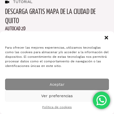
TUTORIAL
DESCARGA GRATIS MAPA DE LA CIUDAD DE
QUITO
AUTOCAD 2D
ARQUITECTURA ID-ART
Ahora puedes descargar GRATIS el mapa de la ciudad
Para ofrecer las mejores experiencias, utilizamos tecnologías
de Quito en formato AutoCAD. Este recurso es ideal
como las cookies para almacenar y/o acceder a la información del
dispositivo. El consentimiento de estas tecnologías nos permitirá
tanto para proyectos profesionales como para
procesar datos como el comportamiento de navegación o las
estudios académicos.
identificaciones únicas en este sitio.
BLOG
Aceptar
Ver preferencias
Política de cookies