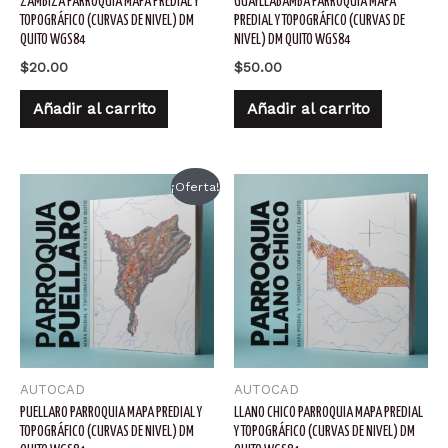
ZAMBIZA PARROQUIA MAPA PREDIAL Y
GUAYLLABAMBA PARROQUIA MAPA
TOPOGRÁFICO (CURVAS DE NIVEL) DM
PREDIAL Y TOPOGRÁFICO (CURVAS DE
QUITO WGS84
NIVEL) DM QUITO WGS84
$
20.00
$
50.00
Añadir al carrito
Añadir al carrito
¡Oferta!
AUTOCAD
AUTOCAD
PUELLARO PARROQUIA MAPA PREDIAL Y
LLANO CHICO PARROQUIA MAPA PREDIAL
TOPOGRÁFICO (CURVAS DE NIVEL) DM
Y TOPOGRÁFICO (CURVAS DE NIVEL) DM