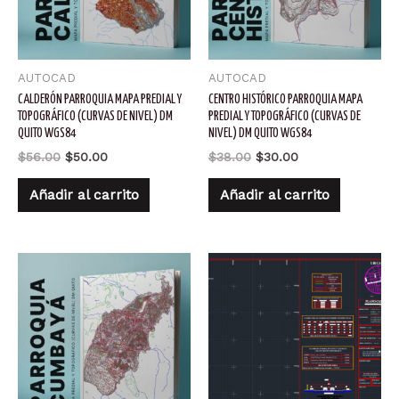
AUTOCAD
AUTOCAD
CALDERÓN PARROQUIA MAPA PREDIAL Y
CENTRO HISTÓRICO PARROQUIA MAPA
TOPOGRÁFICO (CURVAS DE NIVEL) DM
PREDIAL Y TOPOGRÁFICO (CURVAS DE
QUITO WGS84
NIVEL) DM QUITO WGS84
El
El
El
El
$
56.00
$
50.00
$
38.00
$
30.00
precio
precio
precio
precio
original
actual
original
actual
Añadir al carrito
Añadir al carrito
era:
es:
era:
es:
$56.00.
$50.00.
$38.00.
$30.00.