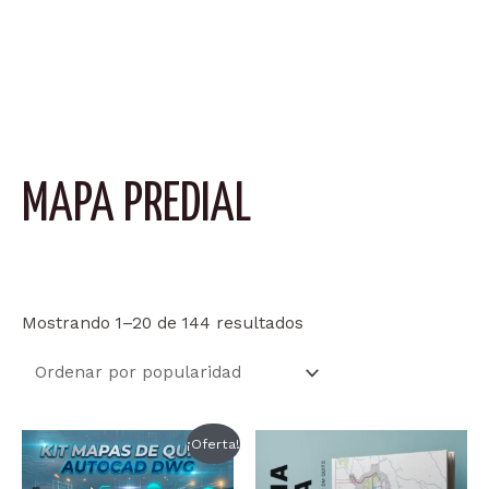
MAPA PREDIAL
Ordenado
Mostrando 1–20 de 144 resultados
por
popularidad
¡Oferta!