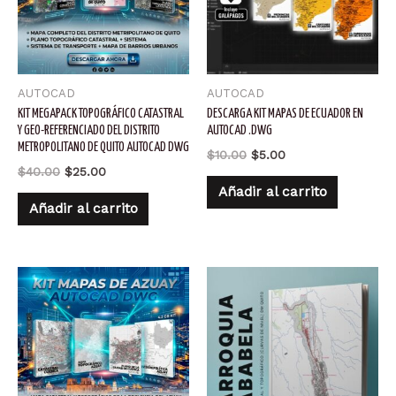
AUTOCAD
AUTOCAD
KIT MEGAPACK TOPOGRÁFICO CATASTRAL
DESCARGA KIT MAPAS DE ECUADOR EN
Y GEO-REFERENCIADO DEL DISTRITO
AUTOCAD .DWG
METROPOLITANO DE QUITO AUTOCAD DWG
El
El
$
10.00
$
5.00
precio
precio
El
El
$
40.00
$
25.00
original
actual
precio
precio
Añadir al carrito
era:
es:
original
actual
Añadir al carrito
$10.00.
$5.00.
era:
es:
$40.00.
$25.00.