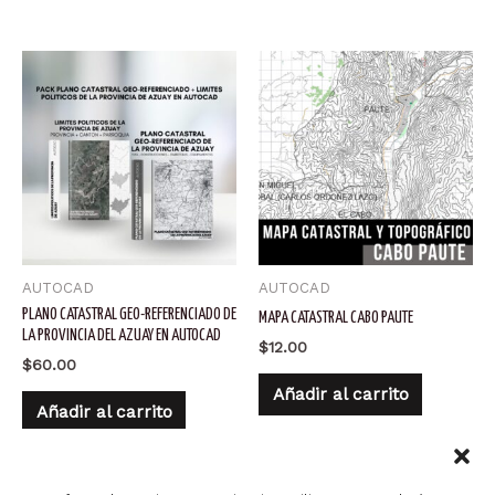
$70.00.
$55.00.
AUTOCAD
AUTOCAD
PLANO CATASTRAL GEO-REFERENCIADO DE
MAPA CATASTRAL CABO PAUTE
LA PROVINCIA DEL AZUAY EN AUTOCAD
$
12.00
$
60.00
Añadir al carrito
Añadir al carrito