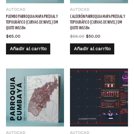
AUTOCAD
AUTOCAD
PUEMBO PARROQUIA MAPA PREDIAL Y
CALDERÓN PARROQUIA MAPA PREDIAL Y
TOPOGRÁFICO (CURVAS DE NIVEL) DM
TOPOGRÁFICO (CURVAS DE NIVEL) DM
QUITO WGS84
QUITO WGS84
El
El
$
65.00
$
56.00
$
50.00
precio
precio
original
actual
Añadir al carrito
Añadir al carrito
era:
es:
$56.00.
$50.00.
AUTOCAD
AUTOCAD