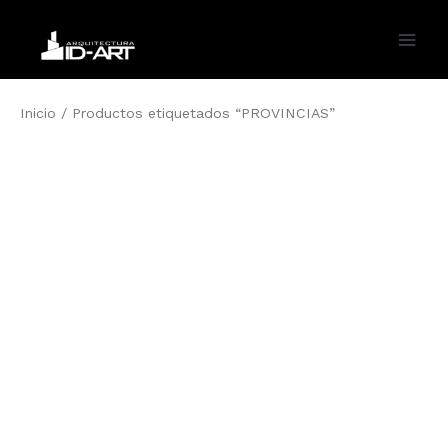
Ir
al
Main
contenido
Men
Inicio
/ Productos etiquetados “PROVINCIAS”