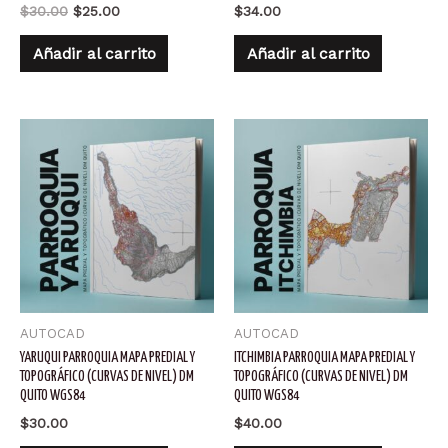
El
El
$
30.00
$
25.00
$
34.00
precio
precio
original
actual
Añadir al carrito
Añadir al carrito
era:
es:
$30.00.
$25.00.
AUTOCAD
AUTOCAD
YARUQUI PARROQUIA MAPA PREDIAL Y
ITCHIMBIA PARROQUIA MAPA PREDIAL Y
TOPOGRÁFICO (CURVAS DE NIVEL) DM
TOPOGRÁFICO (CURVAS DE NIVEL) DM
QUITO WGS84
QUITO WGS84
$
30.00
$
40.00