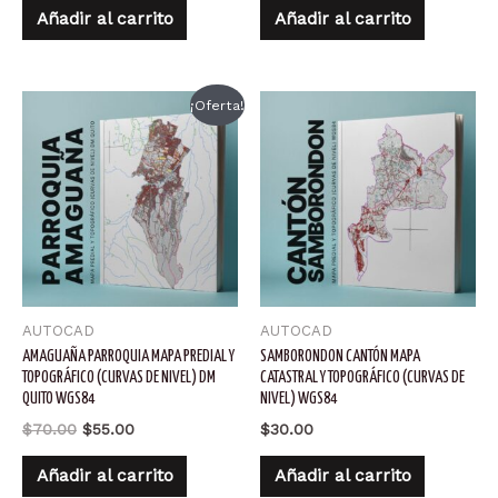
Añadir al carrito
Añadir al carrito
¡Oferta!
AUTOCAD
AUTOCAD
AMAGUAÑA PARROQUIA MAPA PREDIAL Y
SAMBORONDON CANTÓN MAPA
TOPOGRÁFICO (CURVAS DE NIVEL) DM
CATASTRAL Y TOPOGRÁFICO (CURVAS DE
QUITO WGS84
NIVEL) WGS84
El
El
$
70.00
$
55.00
$
30.00
precio
precio
original
actual
Añadir al carrito
Añadir al carrito
era:
es: