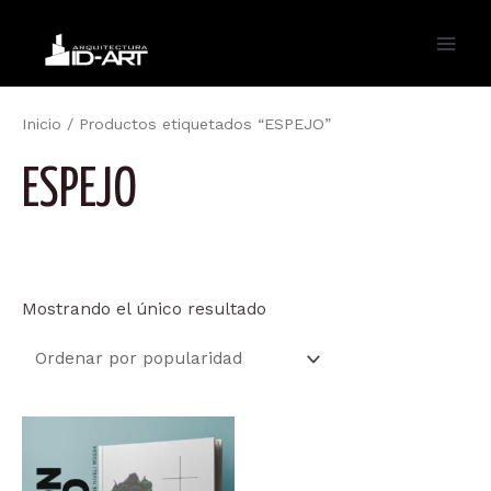
Ir
al
Main
contenido
Men
Inicio
/ Productos etiquetados “ESPEJO”
ESPEJO
Mostrando el único resultado