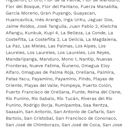
Higuerón, EI Oro, Flor de la Palma, Flor de Manduro,
Flor del Bosque, Flor del Pantano, Fuerza Manabita,
Garcia Moreno, Gran Puyango, Guayacan,
Huancavilca, Inés Arango, Inga UrKu, Jaguar Dos,
Jaime Roldos, José Tanguila, Juan Pablo 2, Kiwicha
Añangu, Kunkuk, Kupi 4, La Belleza, La Conde, La
Costeñita, La Costeñita 2, La Delicia, La Magdalena,
La Paz, Las Mieles, Las Palmas, Los Alpes, Los
Laureles, Los Laureles, Los Laureles, Los Reyes,
Mandaripanga, Manduro, Mono 1, Nantip, Nuevas
Fronteras, Nueve Fatima, Ñuneno, Omagua Eloy
Alfaro, Omaguas de Palma Roja, Orellana, Palmira,
Patas Yacu, Payamino, Payamino, Pindo, Playas de
Oriente, Playas del Valle, Pompeya, Puerto Colón,
Puerto Francisco de Orellana, Punte, Reina del Cisne,
Rio Punino, Rio Sabalo, Río Tucán, Riveras del Rio
Punino, Rodrigo Borja, Rumipamba, Saa Rentza,
Saasain, San Antonio, San Antonio de Cañaris, San
Bartolo, San Cristobal, San Francisco de Cononaco,
San José de Chimborazo, San José de Coca, San Jose