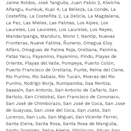
Jaime Roldos, José Tanguila, Juan Pablo 2, Kiwicha
Añangu, Kunkuk, Kupi 4, La Belleza, La Conde, La
Costeñita, La Costeñita 2, La Delicia, La Magdalena,
La Paz, Las Mieles, Las Palmas, Los Alpes, Los
Laureles, Los Laureles, Los Laureles, Los Reyes,
Mandaripanga, Manduro, Mono 1, Nantip, Nuevas
Fronteras, Nueve Fatima, Ñuneno, Omagua Eloy
Alfaro, Omaguas de Palma Roja, Orellana, Palmira,
Patas Yacu, Payamino, Payamino, Pindo, Playas de
Oriente, Playas del Valle, Pompeya, Puerto Colón,
Puerto Francisco de Orellana, Punte, Reina del Cisne,
Rio Punino, Rio Sabalo, Río Tucán, Riveras del Rio
Punino, Rodrigo Borja, Rumipamba, Saa Rentza,
Saasain, San Antonio, San Antonio de Cañaris, San
Bartolo, San Cristobal, San Francisco de Cononaco,
San José de Chimborazo, San José de Coca, San Jose
de Guayusa, San Jose del Coca, San Justo, San
Lorenzo, San Luis, San Miguel, San Vicente Ferrer,
Santa Elena, Santa Rosa, Santa Rosa de Manguila,
Santo Domingo, Selva Alegre, Shiripuno, Shuar San