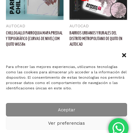
AUTOCAD
AUTOCAD
CHILLOGALLO PARROQUIA MAPA PREDIAL
BARRIOS URBANOS Y RURALES DEL
Y TOPOGRÁFICO (CURVAS DE NIVEL) DM
DISTRITO METROPOLITANO DE QUITO EN
QUITO WGS84
AUTOCAD
$
60.00
$
4.50
Añadir al carrito
Añadir al carrito
Para ofrecer las mejores experiencias, utilizamos tecnologías
como las cookies para almacenar y/o acceder a la información del
dispositivo. El consentimiento de estas tecnologías nos permitirá
procesar datos como el comportamiento de navegación o las
identificaciones únicas en este sitio.
Copyright © 2026 Arquitectura ID-ART
Aceptar
Ver preferencias
Powered by Arquitectura ID-ART