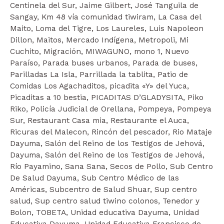
Centinela del Sur, Jaime Gilbert, José Tanguila de
Sangay, Km 48 vía comunidad tiwiram, La Casa del
Maito, Loma del Tigre, Los Laureles, Luis Napoleon
Dillon, Maitos, Mercado Indígena, Metropoli, Mi
Cuchito, Migración, MIWAGUNO, mono 1, Nuevo
Paraíso, Parada buses urbanos, Parada de buses,
Parilladas La Isla, Parrillada la tablita, Patio de
Comidas Los Agachaditos, picadita «Y» del Yuca,
Picaditas a 10 bestia, PICADITAS D’GLADYSITA, Piko
Riko, Policía Judicial de Orellana, Pompeya, Pompeya
Sur, Restaurant Casa mia, Restaurante el Auca,
Ricuras del Malecon, Rincón del pescador, Rio Mataje
Dayuma, Salón del Reino de los Testigos de Jehová,
Dayuma, Salón del Reino de los Testigos de Jehová,
Río Payamino, Sana Sana, Secos de Pollo, Sub Centro
De Salud Dayuma, Sub Centro Médico de las
Américas, Subcentro de Salud Shuar, Sup centro
salud, Sup centro salud tiwino colonos, Tenedor y
Bolon, TOBETA, Unidad educativa Dayuma, Unidad
Educativa Dayuma, Unidad Educativa Francisco de