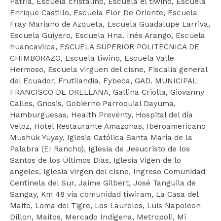
Patria, Escuela cristalino, Escuela el tiwino, Escuela
Enrique Castillo, Escuela Flor De Oriente, Escuela
Fray Mariano de Azqueta, Escuela Guadalupe Larriva,
Escuela Guiyero, Escuela Hna. Inés Arango, Escuela
huancavilca, ESCUELA SUPERIOR POLITECNICA DE
CHIMBORAZO, Escuela tiwino, Escuela Valle
Hermoso, Escuela virguen del cisne, Fiscalia general
del Ecuador, Frutilandia, Fybeca, GAD. MUNICIPAL
FRANCISCO DE ORELLANA, Gallina Criolla, Giovanny
Calles, Gnosis, Gobierno Parroquial Dayuma,
Hamburguesas, Health Preventy, Hospital del día
Veloz, Hotel Restaurante Amazonas, Iberoamericano
Mushuk Yuyay, Iglesia Católica Santa María de la
Palabra (EI Rancho), Iglesia de Jesucristo de los
Santos de los Últimos Días, Iglesia Vigen de lo
angeles, Iglesia virgen del cisne, Ingreso Comunidad
Centinela del Sur, Jaime Gilbert, José Tanguila de
Sangay, Km 48 vía comunidad tiwiram, La Casa del
Maito, Loma del Tigre, Los Laureles, Luis Napoleon
Dillon, Maitos, Mercado Indígena, Metropoli, Mi