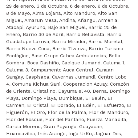
29 de enero, 3 de Octubre, 6 de enero, 6 de Octubre,
8 de Mayo, Alma Lojana, Alto Manduro, Alto San
Miguel, Amarun Mesa, Andina, Añangu, Armenia,
Atacapi, Ayuruno, Bajo San Miguel, Barrio 25 de
Enero, Barrio 30 de Abril, Barrio Bellavista, Barrio
Guadalupe Larriva, Barrio Mirador, Barrio Moretal,
Barrio Nuevo Coca, Barrio Tiwinza, Barrio Turismo
Ecológico, Base Grupo Cabea Ambulancias, Bella
Sombra, Boca Dashiño, Cacique Jumand, Caluma 1,
Caluma 3, Campamento Auca Central, Canaan
Sangay, Caspisapa, Cavernas Jumandi, Centro Lobo
4, Comuna Kichua Sani, Cooperacion Azuay, Corazón
de Oriente, Cristalino, Dayuma el 40, Derna, Domingo
Playa, Domingo Playa, Dumbique, EI Belén, EI
Carmen, EI Cristal, EI Dorado, EI Edén, EI Esfuerzo, EI
Higuerón, EI Oro, Flor de la Palma, Flor de Manduro,
Flor del Bosque, Flor del Pantano, Fuerza Manabita,
Garcia Moreno, Gran Puyango, Guayacan,
Huancavilca, Inés Arango, Inga UrKu, Jaguar Dos,