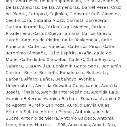
las Codornices, De las Bugambillas, De las Avellanas,
De las Alondras, De las Almendras, Daniel Perez, Cruz
de Piedra, Cotopaxi, Cojimies, Clemente Celi, Claveles,
Cecilio Loza, Catalina Aldaz, Carrisal, carretera,
Carlota Jaramillo, Carlos Yuqui Medina, Carlos
Rivadeneira, Carlos Cueva Tamariz, Carlos Cueva,
Carchi, Camino de Piedra, Calle Residencial, Calle
Panecillo, Calle Los Viñedos, Calle Los Pinos, Calle
Jerónimo Simbaña, Calle Espíritu Azaña, calle del
Molle, Calle de los Chocotos, Calle C, Calle Boyacá,
Cabrera, Buganvillas, Benjamin Gento Sanz, Benjamin
Carrion, Benito Benneth, Benalcazar, Bellavista,
Barbara Alfaro, Baños, Babahoyo, Avenida
Universitaria, Avenida Oswaldo Guayasamín, Avenida
Josefa Tinajero, Avenida Interoceánica, Avenida Ilalo,
Avenida Belermo, Avenida Barbara Esparza, Avenida 2
de Agosto, Aurelio Espinoza, Aurelio Dávila Cajas,
Antonio Solano, Antonio Pineda, Antonio José de
Sucre, Antonio de Sierra, Antonio Caicedo, Antonia
Leon, Andrés Herrera – S9B, Amazonas, Amalfi Dos,