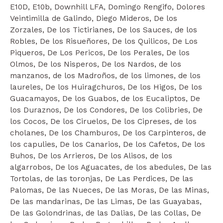
E10D, E10b, Downhill LFA, Domingo Rengifo, Dolores
Veintimilla de Galindo, Diego Mideros, De los
Zorzales, De los Tictirianes, De los Sauces, de los
Robles, De los Risueñores, De los Quilicos, De Los
Piqueros, De Los Pericos, De los Perales, De los
Olmos, De los Nisperos, De los Nardos, de los
manzanos, de los Madroños, de los limones, de los
laureles, De los Huiragchuros, De los Higos, De los
Guacamayos, De los Guabos, de los Eucaliptos, De
los Duraznos, De los Condores, De los Colibries, De
los Cocos, De los Ciruelos, De los Cipreses, de los
cholanes, De los Chamburos, De los Carpinteros, de
los capulies, De los Canarios, De los Cafetos, De los
Buhos, De los Arrieros, De los Alisos, de los
algarrobos, De los Aguacates, de los abedules, De las
Tortolas, de las toronjas, De Las Perdices, De las
Palomas, De las Nueces, De las Moras, De las Minas,
De las mandarinas, De las Limas, De las Guayabas,
De las Golondrinas, de las Dalias, De las Collas, De