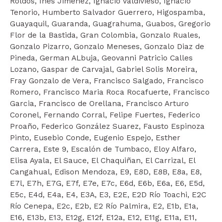
Roldos, Ines Jimenez, Ignacio Valdivieso, Ignacio
Tenorio, Humberto Salvador Guerrero, Higospamba,
Guayaquil, Guaranda, Guagrahuma, Guabos, Gregorio
Flor de la Bastida, Gran Colombia, Gonzalo Ruales,
Gonzalo Pizarro, Gonzalo Meneses, Gonzalo Diaz de
Pineda, German ALbuja, Geovanni Patricio Calles
Lozano, Gaspar de Carvajal, Gabriel Solis Moreira,
Fray Gonzalo de Vera, Francisco Salgado, Francisco
Romero, Francisco Maria Roca Rocafuerte, Francisco
Garcia, Francisco de Orellana, Francisco Arturo
Coronel, Fernando Corral, Felipe Fuertes, Federico
Proaño, Federico González Suarez, Fausto Espinoza
Pinto, Eusebio Conde, Eugenio Espejo, Esther
Carrera, Este 9, Escalón de Tumbaco, Eloy Alfaro,
Elisa Ayala, El Sauce, El Chaquiñan, El Carrizal, El
Cangahual, Edison Mendoza, E9, E8D, E8B, E8a, E8,
E7l, E7h, E7G, E7f, E7e, E7c, E6d, E6b, E6a, E6, E5d,
E5c, E4d, E4a, E4, E3A, E3, E2E, E2D Río Toachi, E2C
Río Cenepa, E2c, E2b, E2 Río Palmira, E2, E1b, E1a,
E16, E13b, E13, E12g, E12f, E12a, E12, E11g, E11a, E11,