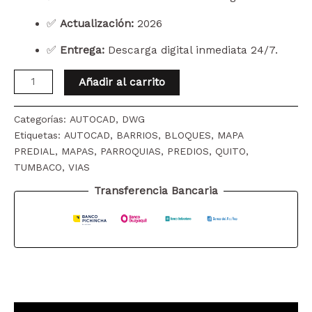
✅
Actualización:
2026
✅
Entrega:
Descarga digital inmediata 24/7.
TUMBACO
Añadir al carrito
PARROQUIA
MAPA
Categorías:
AUTOCAD
,
DWG
PREDIAL
Etiquetas:
AUTOCAD
,
BARRIOS
,
BLOQUES
,
MAPA
Y
PREDIAL
,
MAPAS
,
PARROQUIAS
,
PREDIOS
,
QUITO
,
TOPOGRÁFICO
TUMBACO
,
VIAS
(CURVAS
DE
Transferencia Bancaria
NIVEL)
DM
QUITO
WGS84
cantidad