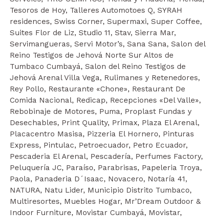
Tesoros de Hoy, Talleres Automotoes Q, SYRAH
residences, Swiss Corner, Supermaxi, Super Coffee,
Suites Flor de Liz, Studio 11, Stav, Sierra Mar,
Servimangueras, Servi Motor’s, Sana Sana, Salon del
Reino Testigos de Jehová Norte Sur Altos de
Tumbaco Cumbayá, Salon del Reino Testigos de
Jehová Arenal Villa Vega, Rulimanes y Retenedores,
Rey Pollo, Restaurante «Chone», Restaurant De
Comida Nacional, Redicap, Recepciones «Del Valle»,
Rebobinaje de Motores, Puma, Proplast Fundas y
Desechables, Print Quality, Primax, Plaza El Arenal,
Placacentro Masisa, Pizzeria El Hornero, Pinturas
Express, Pintulac, Petroecuador, Petro Ecuador,
Pescaderia El Arenal, Pescadería, Perfumes Factory,
Peluquería JC, Paraíso, Parabrisas, Papeleria Troya,
Paola, Panaderia D´Isaac, Novacero, Notaría 41,
NATURA, Natu Lider, Municipio Distrito Tumbaco,
Multiresortes, Muebles Hogar, Mr’Dream Outdoor &
Indoor Furniture, Movistar Cumbayá, Movistar,