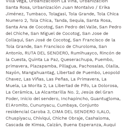
Villa Vega, Urbanizacioón La Viña, Urbanización
Santa Rosa, Urbanización Juan Montalvo / Erika
Jiménez, Tumbaco, Tolagasi, Tola Grande, Tola Chica
Numero 2, Tola Chica, Tanda, Sequia, Santa Rosa,
Santa Ana de Cocotog, San Pedro del Valle, San Pedro
del Chiche, San Miguel de Cocotog, San Jose de
Collaqui, San José de Cocotog, San Francisco de la
Tola Grande, San Francisco de Churoloma, San
Antonio, RUTA DEL SENDERO, Rumihuayco, Rincón de
la Cuesta, Quinta La Paz, Queserachupa, Puembo,
primavera, Plazapamba, Pillagua, Pachosalas, Olalla,
Nayón, Mangahuantag, Libertad de Puembo, Leopold
Chavez, Las Viñas, Las Peñas, La Primavera, La
Muela, La Morita 2, La Libertad de Pifo, La Dolorosa,
La Cerámica, La Alcantarilla No. 2, Jesús del Gran
Poder, Inicio del sendero, Inchapincho, Guantugloma,
El Aromito, Cununyacu, Cumbaya, Conjunto
residencial Caroba 3, CIMA DEL SENDERO ILALO,
Chuspiyacu, Chiviqui, Chiche Obraje, Cashaloma,
Cascada de Kimsa, Caizán, Buena Esperanza, Auqui