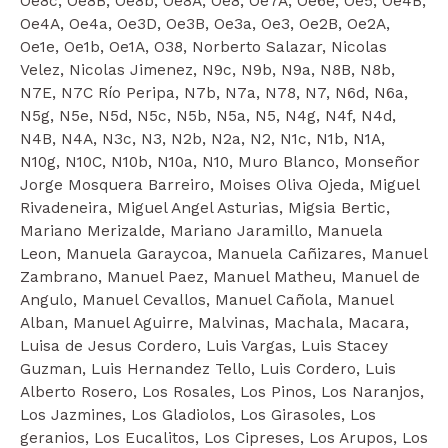
Oe8c, Oe8B, Oe8b, Oe8A, Oe8, Oe7A, Oe6e, Oe5, Oe4B,
Oe4A, Oe4a, Oe3D, Oe3B, Oe3a, Oe3, Oe2B, Oe2A,
Oe1e, Oe1b, Oe1A, O38, Norberto Salazar, Nicolas
Velez, Nicolas Jimenez, N9c, N9b, N9a, N8B, N8b,
N7E, N7C Río Peripa, N7b, N7a, N78, N7, N6d, N6a,
N5g, N5e, N5d, N5c, N5b, N5a, N5, N4g, N4f, N4d,
N4B, N4A, N3c, N3, N2b, N2a, N2, N1c, N1b, N1A,
N10g, N10C, N10b, N10a, N10, Muro Blanco, Monseñor
Jorge Mosquera Barreiro, Moises Oliva Ojeda, Miguel
Rivadeneira, Miguel Angel Asturias, Migsia Bertic,
Mariano Merizalde, Mariano Jaramillo, Manuela
Leon, Manuela Garaycoa, Manuela Cañizares, Manuel
Zambrano, Manuel Paez, Manuel Matheu, Manuel de
Angulo, Manuel Cevallos, Manuel Cañola, Manuel
Alban, Manuel Aguirre, Malvinas, Machala, Macara,
Luisa de Jesus Cordero, Luis Vargas, Luis Stacey
Guzman, Luis Hernandez Tello, Luis Cordero, Luis
Alberto Rosero, Los Rosales, Los Pinos, Los Naranjos,
Los Jazmines, Los Gladiolos, Los Girasoles, Los
geranios, Los Eucalitos, Los Cipreses, Los Arupos, Los