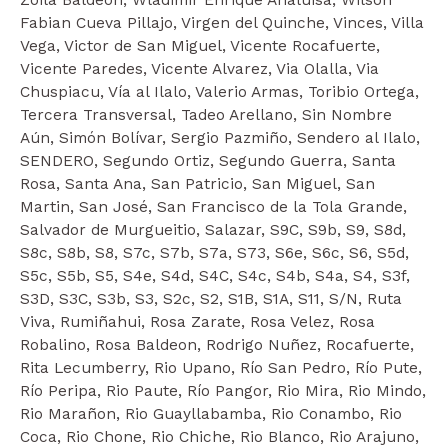
Zoila Baldeon, Wladimir Enrique Analuisa, Wilson
Fabian Cueva Pillajo, Virgen del Quinche, Vinces, Villa
Vega, Victor de San Miguel, Vicente Rocafuerte,
Vicente Paredes, Vicente Alvarez, Via Olalla, Via
Chuspiacu, Vía al Ilalo, Valerio Armas, Toribio Ortega,
Tercera Transversal, Tadeo Arellano, Sin Nombre
Aún, Simón Bolívar, Sergio Pazmiño, Sendero al Ilalo,
SENDERO, Segundo Ortiz, Segundo Guerra, Santa
Rosa, Santa Ana, San Patricio, San Miguel, San
Martin, San José, San Francisco de la Tola Grande,
Salvador de Murgueitio, Salazar, S9C, S9b, S9, S8d,
S8c, S8b, S8, S7c, S7b, S7a, S73, S6e, S6c, S6, S5d,
S5c, S5b, S5, S4e, S4d, S4C, S4c, S4b, S4a, S4, S3f,
S3D, S3C, S3b, S3, S2c, S2, S1B, S1A, S11, S/N, Ruta
Viva, Rumiñahui, Rosa Zarate, Rosa Velez, Rosa
Robalino, Rosa Baldeon, Rodrigo Nuñez, Rocafuerte,
Rita Lecumberry, Rio Upano, Río San Pedro, Río Pute,
Río Peripa, Rio Paute, Río Pangor, Rio Mira, Rio Mindo,
Rio Marañon, Rio Guayllabamba, Rio Conambo, Rio
Coca, Rio Chone, Rio Chiche, Rio Blanco, Rio Arajuno,