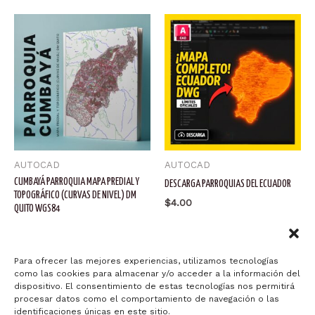
AUTOCAD
AUTOCAD
CUMBAYÁ PARROQUIA MAPA PREDIAL Y
DESCARGA PARROQUIAS DEL ECUADOR
TOPOGRÁFICO (CURVAS DE NIVEL) DM
$
4.00
QUITO WGS84
$
60.00
Añadir al carrito
Añadir al carrito
Para ofrecer las mejores experiencias, utilizamos tecnologías
como las cookies para almacenar y/o acceder a la información del
dispositivo. El consentimiento de estas tecnologías nos permitirá
procesar datos como el comportamiento de navegación o las
identificaciones únicas en este sitio.