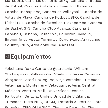
Marsupial, Canchas de Tenis USFQ, Cancha sintética
de Futbol, Cancha Sintética «Juventud Italiana»,
Cancha Inchapicho, Cancha de Volleyball, Cancha de
Volley de Playa, Cancha de Futbol USFQ, Cancha de
fútbol PSF, Cancha de futbol de Plazapamba, Cancha
de Basket 3×3, Cancha Club Alianza, Cancha 2,
Cancha 1, Cancha, California, Calderon, bosque,
Balneario de Aguas Termales Cununyacu, Arrayanes
Country Club, Área comunal, Alangasi.
🏪Equipamientos
Yokohama, Yaku Garita de guardianía, William
Shakespeare, Volkswagen, Vladimir Jhayya Cisneros
Abogados, Viteri Boxing Inc, Vieja estación Tumbaco,
Veterinaria Monterrery, Vetaduance, Veris Central
Médicas, Ventura Mall, Universidad Tecnica
Particular De Loja, Unifer, Unidad de Vigilancia
Tumbaco, Ultra NRG, UECM, Trattoría Al Portico, Total
Servcies, TIRO OLIMPICO, Tienda y Pnaderia, Tienda,