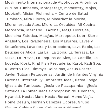
Movimiento Internacional de Alcóholicos Anónimos
«Grupo Tumbaco», Motogarage, monastery, Mojos,
Mobicell, Misión Pichincha – Centro de Salud
Tumbaco, Mira Flores, Minimarket la Morita,
Micromercado Alex, Micro La Orquidea, Mi Cocina,
Mercancia, Mercado El Arenal, Mega Herrajes,
Medicina Estetica, Masgas, Marcopolo, Lubri Store
Analisth, Los Rivadeneira, Los Manjares, Laves y
Soluciones, Lavadora y Lubricadora, Lava Rapio, Las
Delicias de Alicia, Lai Lai, La Zona, La Terraza, La
Suiza, La Previa, La Esquina de Ales, La Castilla, La
bodega, Kiosk, King Fish Pescadería, Karol, Kadi Spa,
K Centro Pica, Jimmy’s Golosinas, Jesus Rosero,
Javier Tulcan Peluquerias, Jardin de Infantes Virginia
Larenas, Intercab Lyl, Imprenta Ideal, Ilatoa Lodge,
Iglesia de Tumbaco, Iglesia de Plazapamba, Iglesia
Católica La Inmaculada Concepción de Tumbaco,
Hyundai, Hostal Man, Hostal Boreal, Home Vega,
Home Design, Hernan Cabezas Licores, Grupo
Simym, Golden Place, Gobierno Autónomó