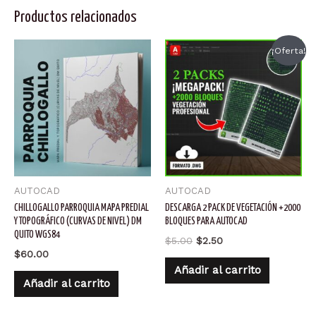
Productos relacionados
¡Oferta!
AUTOCAD
AUTOCAD
CHILLOGALLO PARROQUIA MAPA PREDIAL
DESCARGA 2 PACK DE VEGETACIÓN +2000
Y TOPOGRÁFICO (CURVAS DE NIVEL) DM
BLOQUES PARA AUTOCAD
QUITO WGS84
El
El
$
5.00
$
2.50
precio
precio
$
60.00
original
actual
Añadir al carrito
era:
es:
Añadir al carrito
$5.00.
$2.50.