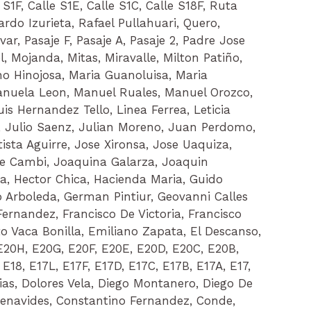
 S1F, Calle S1E, Calle S1C, Calle S18F, Ruta
rdo Izurieta, Rafael Pullahuari, Quero,
r, Pasaje F, Pasaje A, Pasaje 2, Padre Jose
, Mojanda, Mitas, Miravalle, Milton Patiño,
o Hinojosa, Maria Guanoluisa, Maria
anuela Leon, Manuel Ruales, Manuel Orozco,
s Hernandez Tello, Linea Ferrea, Leticia
 Julio Saenz, Julian Moreno, Juan Perdomo,
ta Aguirre, Jose Xironsa, Jose Uaquiza,
orge Cambi, Joaquina Galarza, Joaquin
ra, Hector Chica, Hacienda Maria, Guido
Arboleda, German Pintiur, Geovanni Calles
Fernandez, Francisco De Victoria, Francisco
to Vaca Bonilla, Emiliano Zapata, El Descanso,
 E20H, E20G, E20F, E20E, E20D, E20C, E20B,
E18, E17L, E17F, E17D, E17C, E17B, E17A, E17,
rias, Dolores Vela, Diego Montanero, Diego De
 Benavides, Constantino Fernandez, Conde,