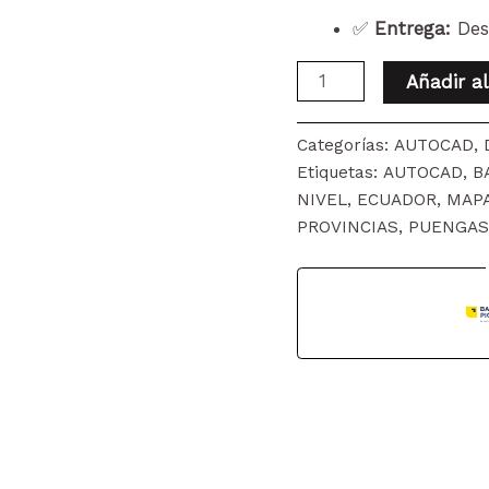
✅
Entrega:
Desc
PUENGASI
Añadir al
PARROQUIA
MAPA
Categorías:
AUTOCAD
,
PREDIAL
Etiquetas:
AUTOCAD
,
B
Y
NIVEL
,
ECUADOR
,
MAPA
TOPOGRÁFICO
PROVINCIAS
,
PUENGAS
(CURVAS
DE
NIVEL)
DM
QUITO
WGS84
cantidad