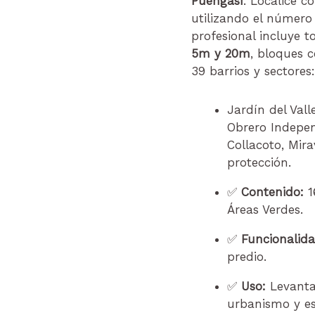
Puengasí
. Localice c
utilizando el número
profesional incluye 
5m y 20m
, bloques c
39 barrios y sectores:
Jardín del Vall
Obrero Indepen
Collacoto, Mira
protección.
✅
Contenido:
1
Áreas Verdes.
✅
Funcionalida
predio.
✅
Uso:
Levantam
urbanismo y est