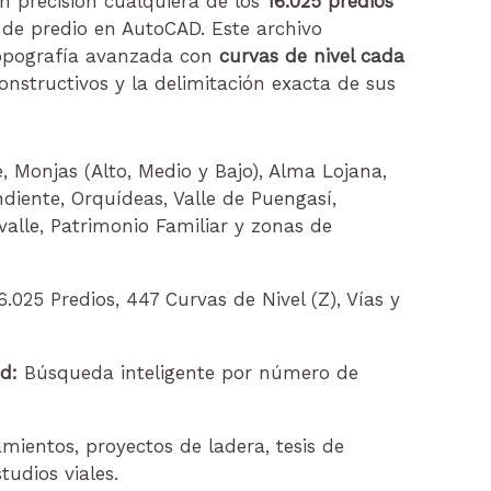
on precisión cualquiera de los
16.025 predios
 de predio en AutoCAD. Este archivo
topografía avanzada con
curvas de nivel cada
onstructivos y la delimitación exacta de sus
e, Monjas (Alto, Medio y Bajo), Alma Lojana,
diente, Orquídeas, Valle de Puengasí,
valle, Patrimonio Familiar y zonas de
6.025 Predios, 447 Curvas de Nivel (Z), Vías y
d:
Búsqueda inteligente por número de
ientos, proyectos de ladera, tesis de
udios viales.