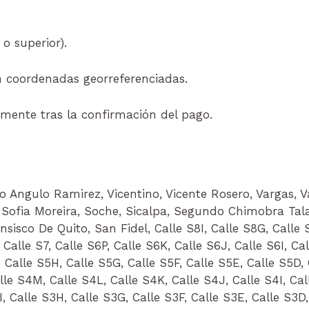
o superior).
n coordenadas georreferenciadas.
mente tras la confirmación del pago.
o Angulo Ramirez, Vicentino, Vicente Rosero, Vargas, 
Sofia Moreira, Soche, Sicalpa, Segundo Chimobra Tal
isco De Quito, San Fidel, Calle S8I, Calle S8G, Calle S
 Calle S7, Calle S6P, Calle S6K, Calle S6J, Calle S6I, Ca
 Calle S5H, Calle S5G, Calle S5F, Calle S5E, Calle S5D, 
le S4M, Calle S4L, Calle S4K, Calle S4J, Calle S4I, Call
, Calle S3H, Calle S3G, Calle S3F, Calle S3E, Calle S3D,