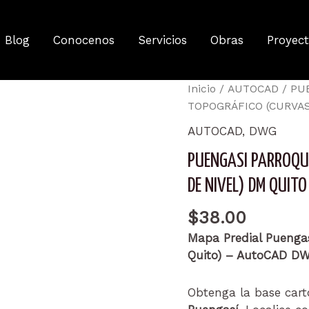
Blog
Conocenos
Servicios
Obras
Proyec
Inicio
/
AUTOCAD
/ PU
TOPOGRÁFICO (CURVAS
AUTOCAD
,
DWG
PUENGASI PARROQU
DE NIVEL) DM QUIT
$
38.00
Mapa Predial Puengas
Quito) – AutoCAD D
Obtenga la base cart