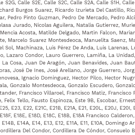
le S2G, Calle S2E, Calle S2C, Calle S2A, Calle S1H, Calle
hard Burgos Suarez, Ricardo Izurieta Del Castillo, Rica
r, Pedro Pinto Guzman, Pedro De Mercado, Pedro Alciva
asa Jurado, Nicolas Aguilera, Natalia Gutierrez, Muriel
encia Acosta, Matilde Delgado, Martin Falcon, Marian
ete, Marcelo Suarez Montesdeoca, Manuelita Saenz, M
 Sol, Machinaza, Luis Pérez De Anda, Luis Larenas, Lui
o, Lazaro Condor, Lauro Guerrero, Lamiña, La Unidad,
La Cosa, Juan De Aragón, Juan Benavides, Juan Bautis
igoras, José De Ines, José Arellano, Jorge Guerrero, J
 Genovesa, Ignacio Dominguez, Hector Pilco, Hector Nug
ala, Gonzalo Montesdeoca, Gonzalo Escudero, Gonzalo 
ander, Francisco Villaroel, Francisco Matiz, Francisco 
 Felix Tello, Fausto Espinoza, Este 9B, Escobar, Ernes
25, E23, E22, E21C, E21B, E21A, E21, E20L, E20J, E20I,
E18F, E18E, E18D, E18C, E18B, E18A Francisco Calderon, 
, E14B, E14A, E14, E13, E12, E11A, E11, E10A, Domingo A
 Cordillera Del Condor, Cordillera De Cóndor, Consuelo