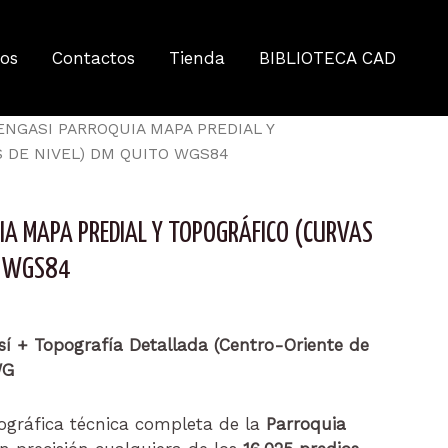
MAPA
PREDIAL
Y
tos
Contactos
Tienda
BIBLIOTECA CAD
TOPOGRÁFICO
(CURVAS
DE
ENGASI PARROQUIA MAPA PREDIAL Y
NIVEL)
 DE NIVEL) DM QUITO WGS84
DM
QUITO
WGS84
IA MAPA PREDIAL Y TOPOGRÁFICO (CURVAS
cantidad
O WGS84
í + Topografía Detallada (Centro-Oriente de
WG
ográfica técnica completa de la
Parroquia