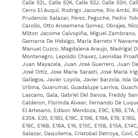
Calle S2L, Calle S2K, Calle S2J, Calle S2H, Cal
Cerro El Auqui, Rodrigo Jacome, Río Ambi, Ric
Prudencio Salazar, Pérez, Peguche, Pedro Toba
Carollo, Otto Arosemena Gomez, Obrajes, Nicol
Milton Jacome Calvopiña, Miguel Zambrano, M
Gamarra De Hidalgo, María Barreto Y Navarr
Manuel Cuzco, Magdalena Araujo, Madrigal Del
Montenegro, Lepoldo Chavez, Leonidas Proañ
Juan Mayacela, Juan José Guerrero, Juan De 
José Ortiz, Jose Maria Sarasti, José Maria Ir
Gallegos, Javier Loyola, Javier Barzola, Isla
Urbina, Guarumal, Guadalupe Larriva, Guach
Lascano, Gala, Gabriel Del Sanoa, Freddy Sant
Calderon, Florinda Alvear, Fernando De Luque,
El Artesano, Edison Mendoza, E9C, E9B, E7A, E
E20A, E20, E19D, E19C, E19B, E19A, E19, E18G, 
E16C, E16B, E16A, E16, E15C, E15B, E15A, E14C
Salazar, Daquilema, Cristobal Detroya, Covi,