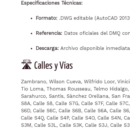
Especificaciones Técnicas:
Formato:
.DWG editable (AutoCAD 2013 
Referencia:
Datos oficiales del DMQ co
Descarga:
Archivo disponible inmediata
🛣️ Calles y Vías
Zambrano, Wilson Cueva, Wilfrido Loor, Vinici
Tio Loma, Thomas Rousseau, Telmo Hidalgo, 
Sarahurco, Santis, Sànchez Orellana, San Frans
S8A, Calle S8, Calle S7G, Calle S7F, Calle S7C,
S6D, Calle S6C, Calle S6B, Calle S6A, Calle S6,
Calle S4Q, Calle S4P, Calle S4O, Calle S4N, Cal
S3M, Calle S3L, Calle S3K, Calle S3J, Calle S3I