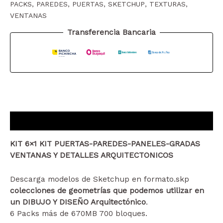
PACKS
,
PAREDES
,
PUERTAS
,
SKETCHUP
,
TEXTURAS
,
+
VENTANAS
KIT
PANELES
Transferencia Bancaria
+
KIT
GRADAS
+
KIT
VENTANAS
+
Descripción
2KITS
DETALLES
KIT 6×1 KIT PUERTAS-PAREDES-PANELES-GRADAS
ARQUITECTONICOS
VENTANAS Y DETALLES ARQUITECTONICOS
cantidad
Descarga modelos de Sketchup en formato.skp
colecciones de geometrías que podemos utilizar en
un DIBUJO Y DISEÑO Arquitectónico
.
6 Packs más de 670MB 700 bloques.