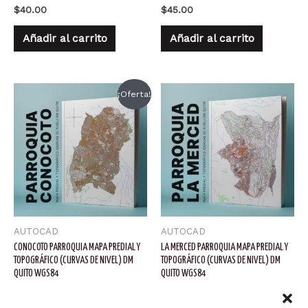
$
40.00
$
45.00
Añadir al carrito
Añadir al carrito
¡Oferta!
AUTOCAD
AUTOCAD
CONOCOTO PARROQUIA MAPA PREDIAL Y
LA MERCED PARROQUIA MAPA PREDIAL Y
TOPOGRÁFICO (CURVAS DE NIVEL) DM
TOPOGRÁFICO (CURVAS DE NIVEL) DM
QUITO WGS84
QUITO WGS84
El
El
$
67.00
$
50.00
$
36.00
precio
precio