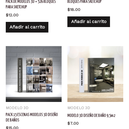
PACK DE MODELOS 3D + 526 BLOQUES
BLOQUES PARA SKETCHUP
PARA SKETCHUP
$
18.00
$
12.00
Añadir al carrito
Añadir al carrito
MODELO 3D
MODELO 3D
PACK 15 ESCENAS MODELOS 3D DISEÑO
MODELO 3D DISEÑO DE BAÑO 9,5m2
DE BAÑOS
$
7.00
$
15.00