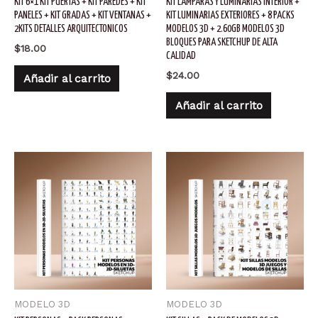
KIT 6×1 KIT PUERTAS + KIT PAREDES + KIT
KIT LAMPARAS Y LUMINARIAS INTERIOR +
PANELES + KIT GRADAS + KIT VENTANAS +
KIT LUMINARIAS EXTERIORES + 8 PACKS
2KITS DETALLES ARQUITECTONICOS
MODELOS 3D + 2.60GB MODELOS 3D
BLOQUES PARA SKETCHUP DE ALTA
$
18.00
CALIDAD
$
24.00
Añadir al carrito
Añadir al carrito
MODELO 3D
MODELO 3D