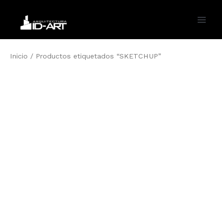
Ir
al
Main
contenido
Men
Inicio
/ Productos etiquetados “SKETCHUP”