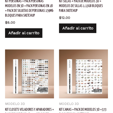
KIT PERSONAS + PACK PERSONAS
KIT SILLAS + PACK DE MODELOS 3D +
MODELOS EN 3D + PACK PERSONAS EN 2D
MODELOS DE SILLAS 1.13GB BLOQUES
+ PACK DE SILUETAS DE PERSONAS 159Mb
PARA SKETCHUP
BLOQUES PARA SKETCHUP
$
12.00
$
8.00
Añadir al carrito
Añadir al carrito
MODELO 3D
MODELO 3D
KIT CLOSETS VELADORES Y APARADORES +
KIT CAMAS + PACK DE MODELOS 3D +373