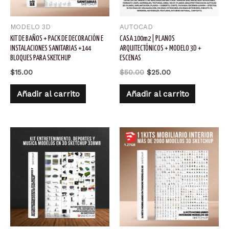
MODELO 3D
AUTOCAD
KIT DE BAÑOS + PACK DE DECORACIÓN E
CASA 100m2 | PLANOS
INSTALACIONES SANITARIAS +144
ARQUITECTÓNICOS + MODELO 3D +
BLOQUES PARA SKETCHUP
ESCENAS
El
El
$
15.00
$
50.00
$
25.00
precio
precio
original
actual
Añadir al carrito
Añadir al carrito
era:
es:
$50.00.
$25.00.