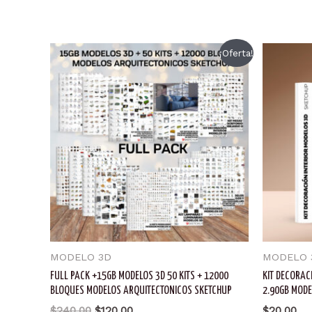
¡Oferta!
MODELO 3D
MODELO 
FULL PACK +15GB MODELOS 3D 50 KITS + 12000
KIT DECORAC
BLOQUES MODELOS ARQUITECTONICOS SKETCHUP
2.90GB MODE
El
El
$
240.00
$
120.00
$
20.00