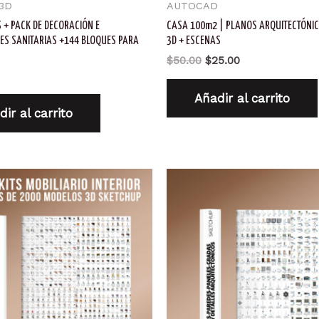
3D
AUTOCAD
S + PACK DE DECORACIÓN E
CASA 100m2 | PLANOS ARQUITECTÓNIC
ES SANITARIAS +144 BLOQUES PARA
3D + ESCENAS
El
El
$
50.00
$
25.00
precio
precio
original
actual
Añadir al carrito
era:
es:
ir al carrito
$50.00.
$25.00.