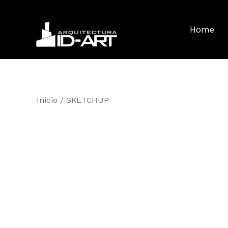
Ir
al
Home
contenido
Inicio
/ SKETCHUP