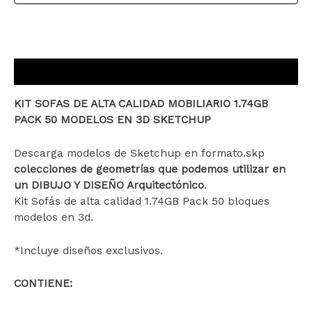
50
MODELOS
EN
3D
Descripción
SKETCHUP
cantidad
KIT SOFAS DE ALTA CALIDAD MOBILIARIO 1.74GB
PACK 50 MODELOS EN 3D SKETCHUP
Descarga modelos de Sketchup en formato.skp
colecciones de geometrías que podemos utilizar en
un DIBUJO Y DISEÑO Arquitectónico
.
Kit Sofás de alta calidad 1.74GB Pack 50 bloques
modelos en 3d.
*Incluye diseños exclusivos.
CONTIENE: