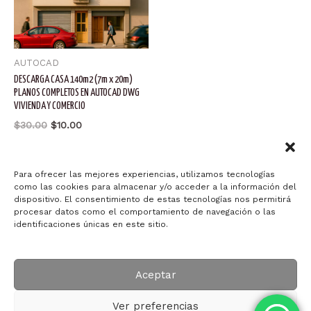
AUTOCAD
DESCARGA CASA 140m2 (7m x 20m)
PLANOS COMPLETOS EN AUTOCAD DWG
VIVIENDA Y COMERCIO
El
El
$
30.00
$
10.00
precio
precio
original
actual
Añadir al carrito
era:
es:
$30.00.
$10.00.
Para ofrecer las mejores experiencias, utilizamos tecnologías
como las cookies para almacenar y/o acceder a la información del
dispositivo. El consentimiento de estas tecnologías nos permitirá
procesar datos como el comportamiento de navegación o las
identificaciones únicas en este sitio.
Copyright © 2026 Arquitectura ID-ART
Aceptar
Ver preferencias
Powered by Arquitectura ID-ART