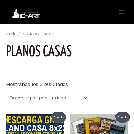
Ir
al
Main
contenido
Men
Inicio
/ PLANOS CASAS
PLANOS CASAS
Ordenado
Mostrando los 3 resultados
por
popularidad
¡Oferta!
¡Oferta!