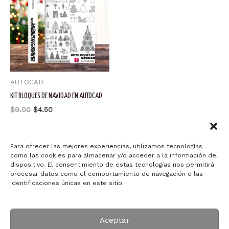
AUTOCAD
KIT BLOQUES DE NAVIDAD EN AUTOCAD
El
El
$
9.00
$
4.50
precio
precio
original
actual
Añadir al carrito
era:
es:
$9.00.
$4.50.
Para ofrecer las mejores experiencias, utilizamos tecnologías
como las cookies para almacenar y/o acceder a la información del
dispositivo. El consentimiento de estas tecnologías nos permitirá
procesar datos como el comportamiento de navegación o las
identificaciones únicas en este sitio.
Copyright © 2026 Arquitectura ID-ART
Aceptar