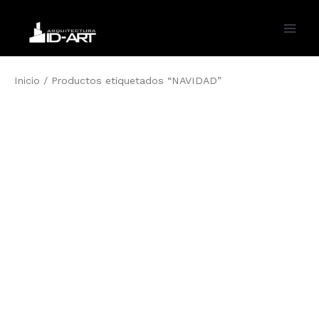
Ir
al
Main
contenido
Men
Inicio
/ Productos etiquetados “NAVIDAD”