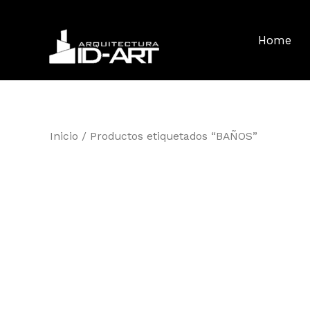
Ir
al
Home
contenido
Inicio
/ Productos etiquetados “BAÑOS”