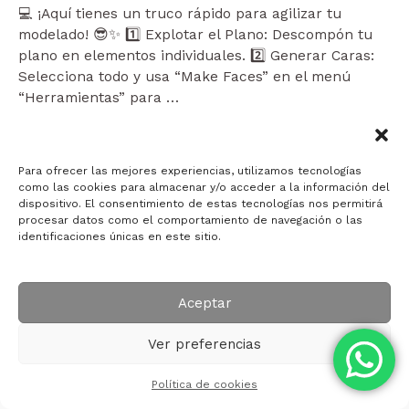
💻 ¡Aquí tienes un truco rápido para agilizar tu
modelado! 😎✨ 1️⃣ Explotar el Plano: Descompón tu
plano en elementos individuales. 2️⃣ Generar Caras:
Selecciona todo y usa “Make Faces” en el menú
“Herramientas” para …
MODELA
Leer más »
RÁPIDO
Para ofrecer las mejores experiencias, utilizamos tecnologías
EN
como las cookies para almacenar y/o acceder a la información del
SKETCHUP
dispositivo. El consentimiento de estas tecnologías nos permitirá
procesar datos como el comportamiento de navegación o las
MAKE
identificaciones únicas en este sitio.
FACES
Copyright © 2026 Arquitectura ID-ART
Aceptar
Ver preferencias
Powered by Arquitectura ID-ART
Política de cookies