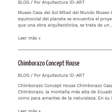
BLOG
/ Por
Arquitectura ID-ART
Museo Casa del Sol Mitad del Mundo Museo Cas
equinoccial del planeta se encuentra el proy
que una obra arquitectónica, se trata de un
Museo
Leer más »
Casa
del
Sol
Chimborazo Concept House
Mitad
del
Mundo
BLOG
/ Por
Arquitectura ID-ART
Chimborazo Concept House Chimborazo Casa 
Chimborazo, la montaña más alta de Ecuador
como para amantes de la naturaleza. En su i
Chimborazo
Leer más »