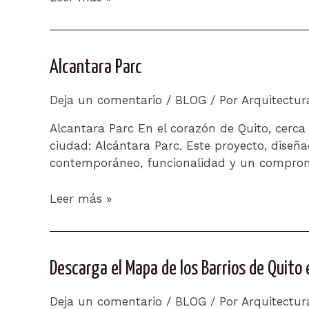
Concept
House
Alcantara Parc
Deja un comentario
/
BLOG
/ Por
Arquitectu
Alcantara Parc En el corazón de Quito, cerca
ciudad: Alcántara Parc. Este proyecto, diseñ
contemporáneo, funcionalidad y un compromi
Alcantara
Leer más »
Parc
Descarga el Mapa de los Barrios de Quit
Deja un comentario
/
BLOG
/ Por
Arquitectu