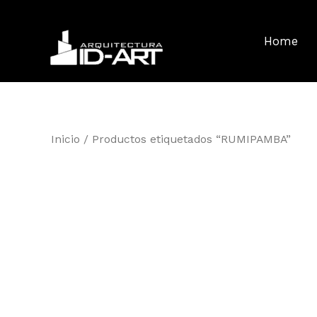
Ir
al
Home
contenido
Inicio
/ Productos etiquetados “RUMIPAMBA”