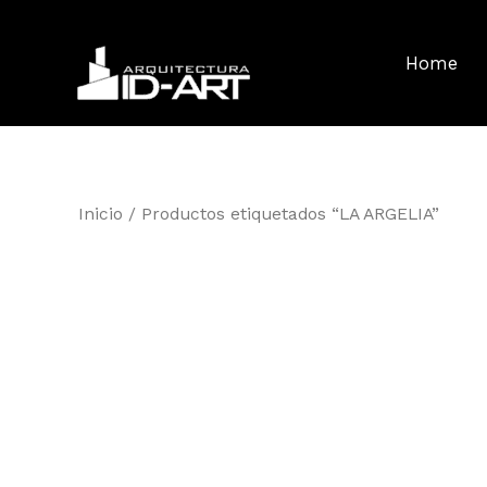
Ir
al
Home
contenido
Inicio
/ Productos etiquetados “LA ARGELIA”