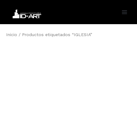
Ir
al
Main
contenido
Men
Inicio
/ Productos etiquetados “IGLESIA”