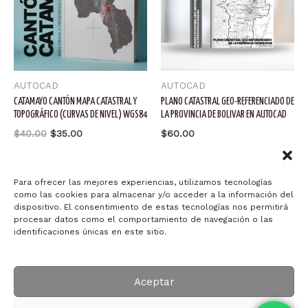
AUTOCAD
AUTOCAD
CATAMAYO CANTÓN MAPA CATASTRAL Y
PLANO CATASTRAL GEO-REFERENCIADO DE
TOPOGRÁFICO (CURVAS DE NIVEL) WGS84
LA PROVINCIA DE BOLIVAR EN AUTOCAD
El
El
$
40.00
$
35.00
$
60.00
precio
precio
original
actual
Añadir al carrito
Añadir al carrito
era:
es:
$40.00.
$35.00.
Para ofrecer las mejores experiencias, utilizamos tecnologías
como las cookies para almacenar y/o acceder a la información del
dispositivo. El consentimiento de estas tecnologías nos permitirá
procesar datos como el comportamiento de navegación o las
identificaciones únicas en este sitio.
Copyright © 2026 Arquitectura ID-ART
Aceptar