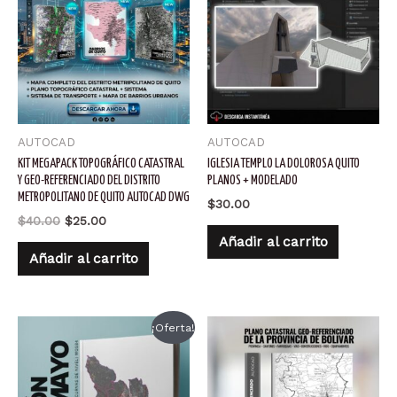
AUTOCAD
AUTOCAD
KIT MEGAPACK TOPOGRÁFICO CATASTRAL
IGLESIA TEMPLO LA DOLOROSA QUITO
Y GEO-REFERENCIADO DEL DISTRITO
PLANOS + MODELADO
METROPOLITANO DE QUITO AUTOCAD DWG
$
30.00
El
El
$
40.00
$
25.00
precio
precio
Añadir al carrito
original
actual
Añadir al carrito
era:
es:
$40.00.
$25.00.
¡Oferta!