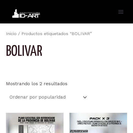
Ir
al
Main
contenido
Men
Inicio
/ Productos etiquetados “BOLIVAR”
BOLIVAR
Ordenado
Mostrando los 2 resultados
por
popularidad