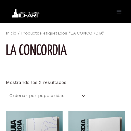
Ir
al
Main
contenido
Men
Inicio
/ Productos etiquetados “LA CONCORDIA”
LA CONCORDIA
Ordenado
Mostrando los 2 resultados
por
popularidad